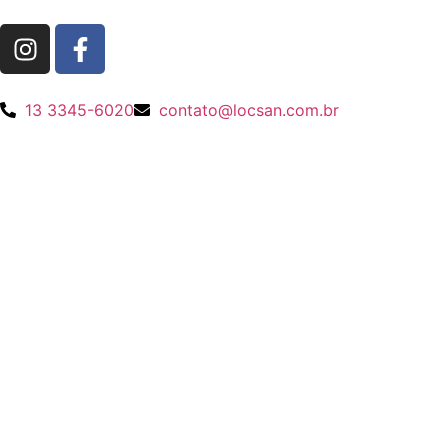
13 3345-6020
contato@locsan.com.br
Entre
em
Contato