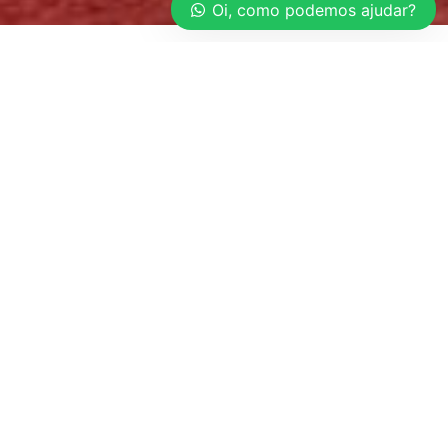
Oi, como podemos ajudar?
Contêiner Seco de 40'
Contêiner Seco é uma das formas mais
econômicas, simples e eficaz de armazenamento.
Fabricado em aço Corten, esse tipo de contêiner é
altamente resistente a corrosão, podendo ficar em
ambiente externo sem danificar os produtos
armazenados.
O Contêiner Seco de 40’ é excelente para
estoques, almoxarifados, arquivos entre outros.
Nossos
Contêineres
Contêiner Seco de 40'