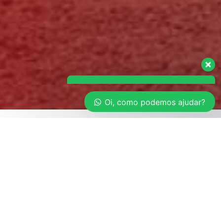
Oi, como podemos ajudar?
Contêiner Refrigerado de 20'
O contêiner de 20’ é excelente para empresas que
estão em expansão e procuram soluções com
baixo custo que sejam eficientes e sustentáveis,
agregando valor ao seus produtos e sua marca.
O contêiner de 20′ refrigerado oferece uma boa
relação de custo e benefício para quem necessita
de praticidade e economia. Sua temperatura pode